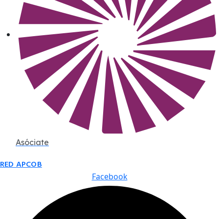
Asóciate
RED APCOB
Facebook