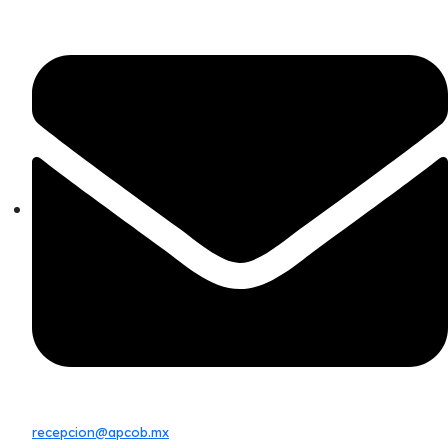
recepcion@apcob.mx